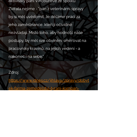
aktivistky paní Vincourové ze spolku 
Zvířata nejíme - "pán z veterinární správy 
by si měl uvědomit, že děláme práci za 
jeho zaměstnance, kteří ji očividně 
nezvládají. Místo toho, aby hodnotil naše 
postupy, by měl své obvinění směřovat na 
pracovníky kravínů, na jejich vedení - a 
nakonec i na sebe."
Zdroj: 
https://www.idnes.cz/jihlava/zpravy/dobyt
ek-farma-zemedelstvi-tyrani-kampan-
mleko-jihlava-
bransouze.A250130_164749_jihlava-
zpravy_mv