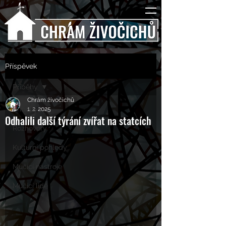
Příspěvek
Příběhy
Chrám živočichů
Příběhy
1. 2. 2025
Odhalili další týrání zvířat na statcích
Rozhovory
Kulturní pohledy
Mučící nástroje
Mučící lidé