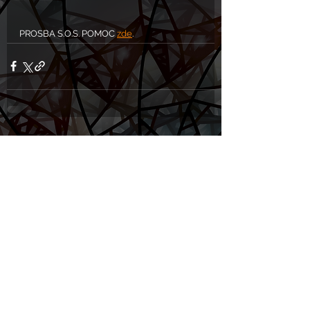
PROSBA S.O.S. POMOC 
zde
.
Komentáře
Napsat komentář...