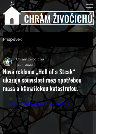
Příspěvek
Příběhy
Chrám živočichů
Příběhy
30. 5. 2022
Nová reklama „Hell of a Steak“
Rozhovory
ukazuje souvislost mezi spotřebou
masa a klimatickou katastrofou.
Kulturní pohledy
Mučící nástroje
https://youtu.be/JvcEGn8SCFE
Mučící lidé