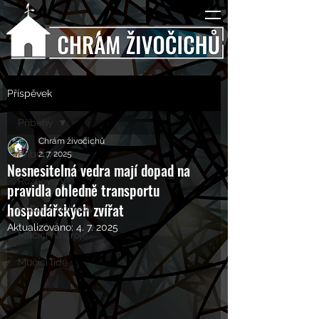
Příspěvek
Příběhy
Chrám živočichů
Příběhy
2. 7. 2025
Nesnesitelná vedra mají dopad na
Rozhovory
pravidla ohledně transportu
hospodářských zvířat
Kulturní pohledy
Aktualizováno:
4. 7. 2025
Mučící nástroje
Mučící lidé