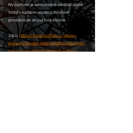
My bychom je samozřejmě zakázali úplně. 
Vždyť v každém soustu z živočišné 
produkce se skrývá tolik bolesti.
Zdroj: 
https://www.irozhlas.cz/zpravy-
domov/chovatel-musi-zajistit-zviratum-pri-
prevozu-ve-velkych-vedrech-vodu-a-
pohodu_2507012023_jkd
Komentáře