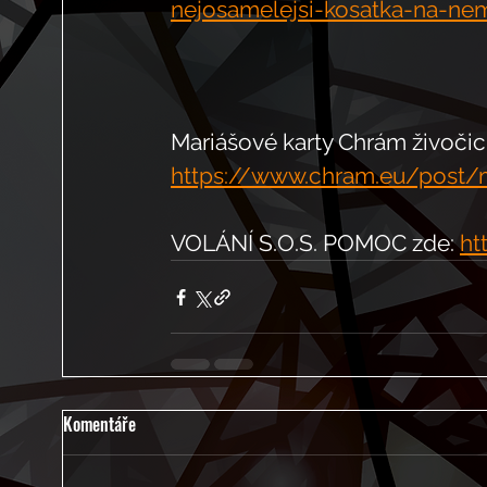
nejosamelejsi-kosatka-na-ne
Mariášové karty Chrám živočic
https://www.chram.eu/post/m
VOLÁNÍ S.O.S. POMOC zde: 
ht
Komentáře