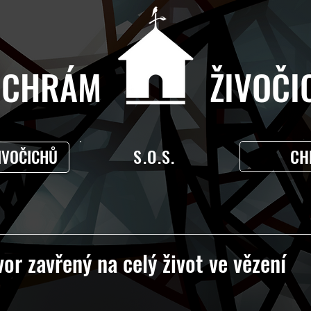
CHRÁM ŽIVOČIC
S.O.S.
CH
IVOČICHŮ
or zavřený na celý život ve vězení