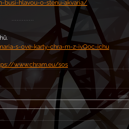
m-busi-hlavou-o-stenu-akvaria/
hů.
aria-s-ove-karty-chra-m-z-ivQoc-ichu
tps://www.chram.eu/sos