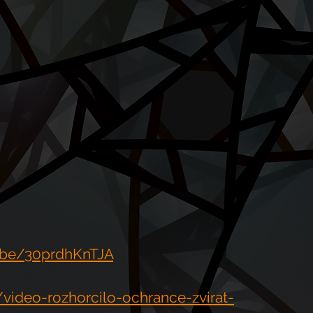
u.be/30prdhKnTJA
z/video-rozhorcilo-ochrance-zvirat-