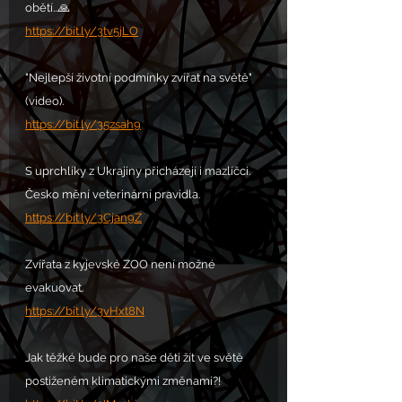
obětí...🙏
https://bit.ly/3tv5jLO
"Nejlepší životní podmínky zvířat na světě" 
(video).
https://bit.ly/35zsah9
S uprchlíky z Ukrajiny přicházejí i mazlíčci. 
Česko mění veterinární pravidla.
https://bit.ly/3Cjan9Z
Zvířata z kyjevské ZOO není možné 
evakuovat.
https://bit.ly/3vHxt8N
Jak těžké bude pro naše děti žít ve světě 
postiženém klimatickými změnami?!