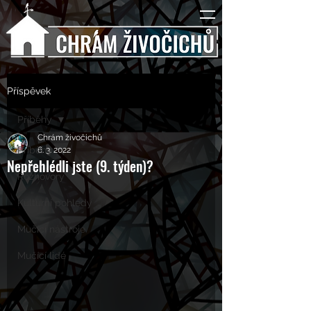
Příspěvek
Příběhy
Chrám živočichů
Příběhy
6. 3. 2022
Nepřehlédli jste (9. týden)?
Rozhovory
Kulturní pohledy
Mučící nástroje
Mučící lidé