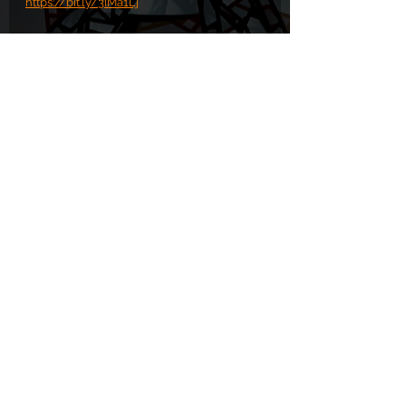
https://bit.ly/3IMa1Lj
Teď, když je kolem nás tolik zbytečného 
násilí, proč nedopřát soucit těm, kteří jsou 
jen prostými oběťmi...
https://bit.ly/3sLy6wi
PROSBA S.O.S. POMOC 
zde
.
Komentáře
Napsat komentář...