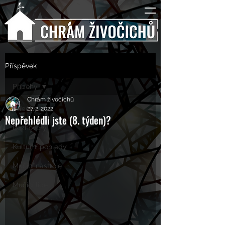
Příspěvek
Příběhy
Chrám živočichů
Příběhy
27. 2. 2022
Nepřehlédli jste (8. týden)?
Rozhovory
Kulturní pohledy
Mučící nástroje
Mučící lidé