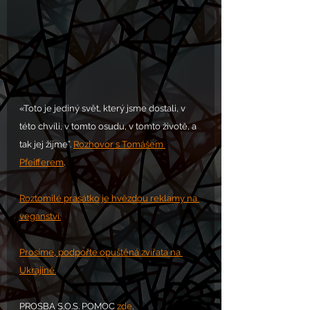
«Toto je jediný svět, který jsme dostali, v 
této chvíli, v tomto osudu, v tomto životě, a 
tak jej žijme”. 
Rozhovor s Tomášem 
Pfeifferem
.
Roztomilé prasátko je hvězdou reklamy na 
veganství.
Prosíme, podpořte opuštěná zvířata na 
Ukrajině.
PROSBA S.O.S. POMOC 
zde
.