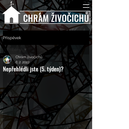
Příspěvek
Příběhy
Chrám živočichů
Příběhy
6. 2. 2022
Nepřehlédli jste (5. týden)?
Rozhovory
Kulturní pohledy
Mučící nástroje
Mučící lidé