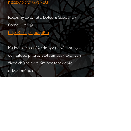
https://bit.ly/34y2NLQ
Kožešiny ze zvířat a Dolce & Gabbana = 
Game Over. 👍
https://bit.ly/3uuqnEm
Kulinářské soutěže dobývají svět aneb jak 
co nejlépe připravit těla zmasakrovaných 
živočichů se skvělým pocitem dobře 
odvedeného díla.
https://bit.ly/3usJs9L
PROSBA S.O.S. POMOC 
zde