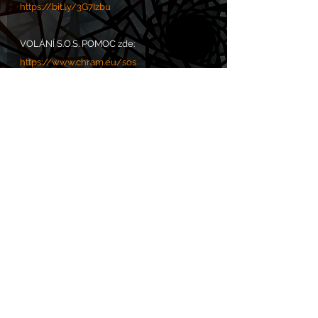
https://bit.ly/3G7Izbu
VOLÁNÍ S.O.S. POMOC zde: 
https://www.chram.eu/sos
Komentáře
Napsat komentář...