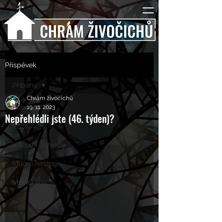
Příspěvek
Příběhy
Chrám živočichů
Příběhy
19. 11. 2023
Nepřehlédli jste (46. týden)?
Rozhovory
Kulturní pohledy
Mučící nástroje
Mučící lidé