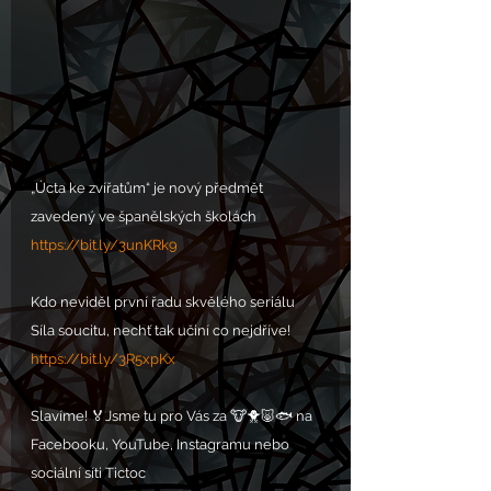
„Úcta ke zvířatům“ je nový předmět 
zavedený ve španělských školách
https://bit.ly/3unKRk9
Kdo neviděl první řadu skvělého seriálu 
Síla soucitu, nechť tak učiní co nejdříve!
https://bit.ly/3R5xpKx
Slavíme! 🏅Jsme tu pro Vás za 🐮🐥🐷🐟 na 
Facebooku, YouTube, Instagramu nebo 
sociální síti Tictoc