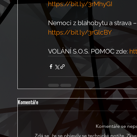
https://bit.ly/3rMhyGI
Nemoci z blahobytu a strava –
https://bit.ly/3rGlcBY
VOLÁNÍ S.O.S. POMOC zde: 
ht
Komentáře
Komentáře se nepod
Zdá se, že se objevily se technické potíže. Zku