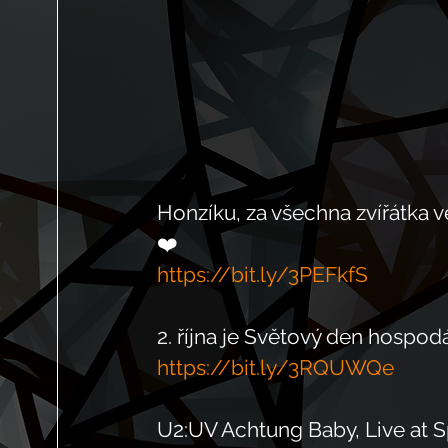
Honzíku, za všechna zvířátka v
❤️
https://bit.ly/3PEFkfS
2. října je Světový den hospod
https://bit.ly/3RQUWQe
U2:UV Achtung Baby, Live at 