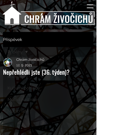
Příspěvek
Příběhy
Chrám živočichů
Příběhy
12. 9. 2021
Nepřehlédli jste (36. týden)?
Rozhovory
Kulturní pohledy
Mučící nástroje
Mučící lidé