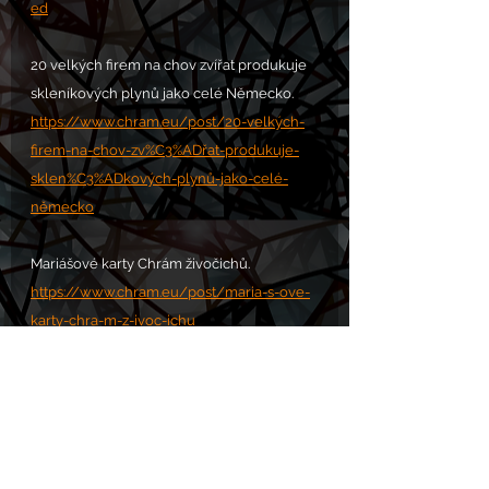
ed
20 velkých firem na chov zvířat produkuje 
skleníkových plynů jako celé Německo.
https://www.chram.eu/post/20-velkých-
firem-na-chov-zv%C3%ADřat-produkuje-
sklen%C3%ADkových-plynů-jako-celé-
německo
Mariášové karty Chrám živočichů.
https://www.chram.eu/post/maria-s-ove-
karty-chra-m-z-ivoc-ichu
VOLÁNÍ S.O.S. POMOC zde: 
https://www.chram.eu/sos