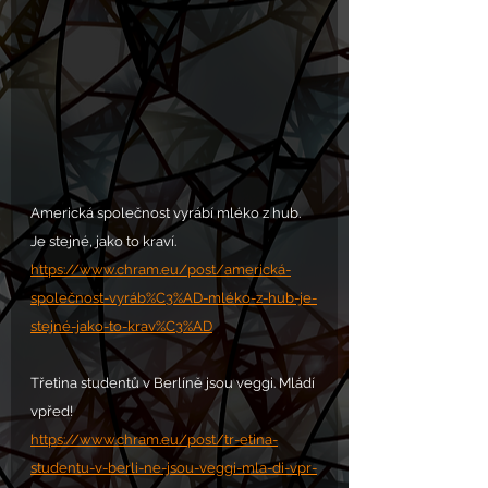
Americká společnost vyrábí mléko z hub. 
Je stejné, jako to kraví.
https://www.chram.eu/post/americká-
společnost-vyráb%C3%AD-mléko-z-hub-je-
stejné-jako-to-krav%C3%AD
Třetina studentů v Berlíně jsou veggi. Mládí 
vpřed!
https://www.chram.eu/post/tr-etina-
studentu-v-berli-ne-jsou-veggi-mla-di-vpr-