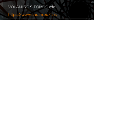
VOLÁNÍ S.O.S. POMOC zde: 
https://www.chram.eu/sos
header.all-comments
comment-box.placeholder