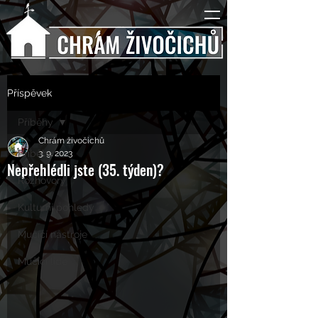
Příspěvek
Příběhy
Chrám živočichů
Příběhy
3. 9. 2023
Nepřehlédli jste (35. týden)?
Rozhovory
Kulturní pohledy
Mučící nástroje
Mučící lidé