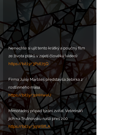
Nenechte si ujít tento krátký a poučný film 
ze života ptáků v zajetí člověka (video)
https://bit.ly/3P1675Q
Firma Juisy Marbles představila žebírka z 
rostlinného masa
https://bit.ly/3sHHweU
Mimořádný případ týrání zvířat. Veterináři 
jich na Trutnovsku našli přes 200
https://bit.ly/3qWBfLA