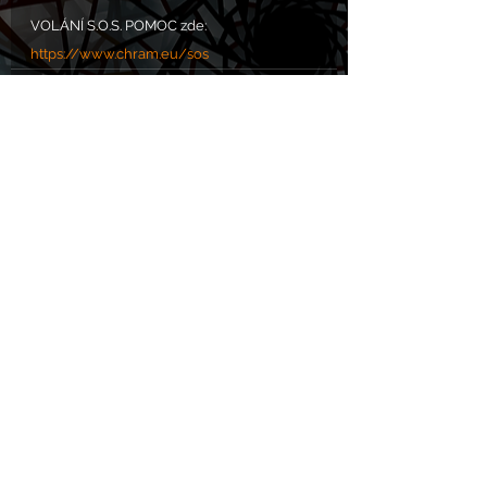
VOLÁNÍ S.O.S. POMOC zde: 
https://www.chram.eu/sos
Komentáře
Napsat komentář...