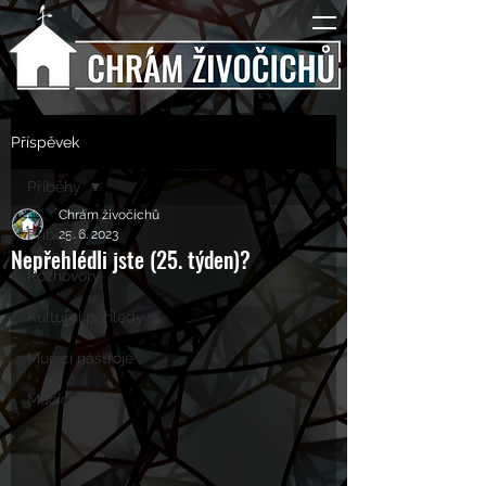
Příspěvek
Příběhy
Chrám živočichů
Příběhy
25. 6. 2023
Nepřehlédli jste (25. týden)?
Rozhovory
Kulturní pohledy
Mučící nástroje
Mučící lidé