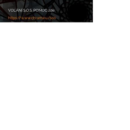
VOLÁNÍ S.O.S. POMOC zde: 
https://www.chram.eu/sos
Komentáře
Napsat komentář...