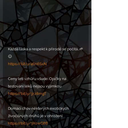
Každá láska a respekt k přírodě se počítá...🌱
😊
https://bit.ly/46n6SxN
Ceny letí vzhůru všude. Opičky na 
testování léků nejsou výjimkou
https://bit.ly/3r28mgT
Domácí chov některých exotických 
živočišných druhů je v ohrožení
https://bit.ly/3XowG8B