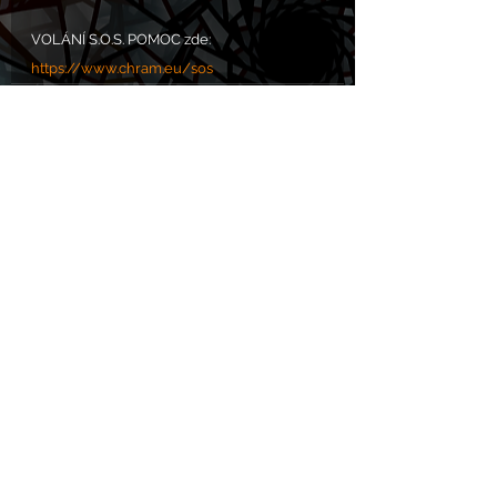
VOLÁNÍ S.O.S. POMOC zde: 
https://www.chram.eu/sos
Komentáře
Napsat komentář...