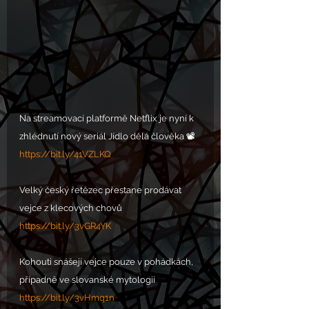
Na streamovací platformě Netflix je nyní k 
zhlédnutí nový seriál Jídlo dělá člověka 📽️
https://bit.ly/41VZLKQ
Velký český řetězec přestane prodávat 
vejce z klecových chovů
https://bit.ly/3vGR4YK
Kohouti snášejí vejce pouze v pohádkách, 
případně ve slovanské mytologii
https://bit.ly/3vHmq1n