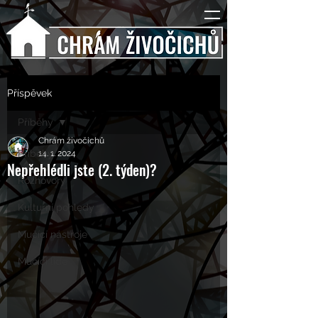
Příspěvek
Příběhy
Chrám živočichů
Příběhy
14. 1. 2024
Nepřehlédli jste (2. týden)?
Rozhovory
Kulturní pohledy
Mučící nástroje
Mučící lidé