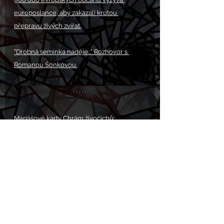
europoslance, aby zakázali krutou 
přepravu živých zvířat.
"Drobná semínka naděje..." Rozhovor s 
Romanou Šonkovou.
Mariášové karty Chrám živočichů
:
PROSBA S.O.S. POMOC 
zde