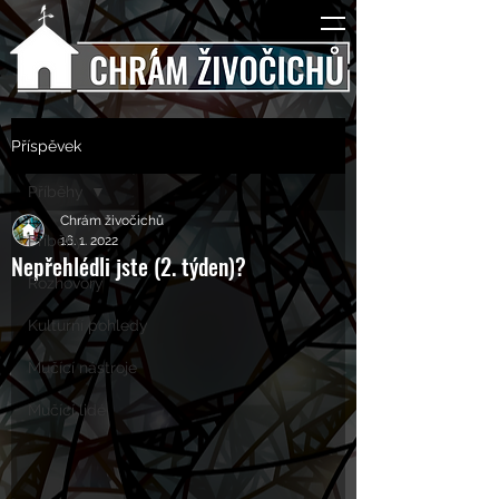
Příspěvek
Příběhy
Chrám živočichů
Příběhy
16. 1. 2022
Nepřehlédli jste (2. týden)?
Rozhovory
Kulturní pohledy
Mučící nástroje
Mučící lidé