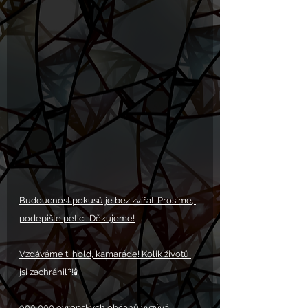
Budoucnost pokusů je bez zvířat. Prosíme, 
podepište petici. Děkujeme!
Vzdáváme ti hold, kamaráde! Kolik životů 
jsi zachránil?!
🕯️
900 000 evropských občanů vyzývá 