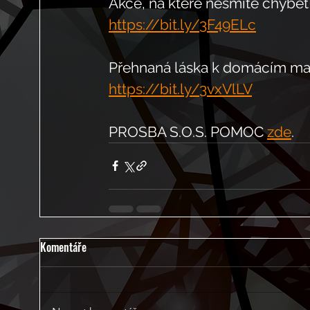
Akce, na které nesmíte chybět!
https://bit.ly/3F49ELc
Přehnaná láska k domácím maz
https://bit.ly/3vxVlLV
PROSBA S.O.S. POMOC 
zde
.
Komentáře