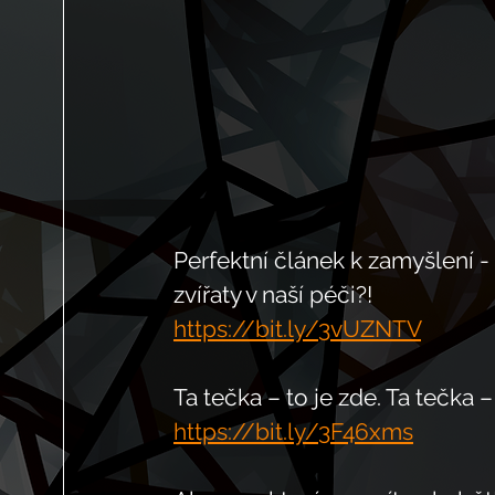
Perfektní článek k zamyšlení 
zvířaty v naší péči?!
https://bit.ly/3vUZNTV
Ta tečka – to je zde. Ta tečka 
https://bit.ly/3F46xms