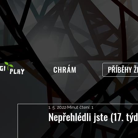
CHRÁM
PŘÍBĚHY Ž
1. 5. 2022
Minut čtení: 1
Nepřehlédli jste (17. tý