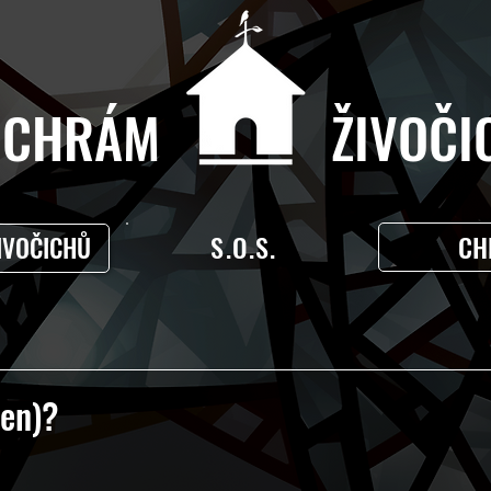
CHRÁM ŽIVOČIC
S.O.S.
CH
IVOČICHŮ
den)?