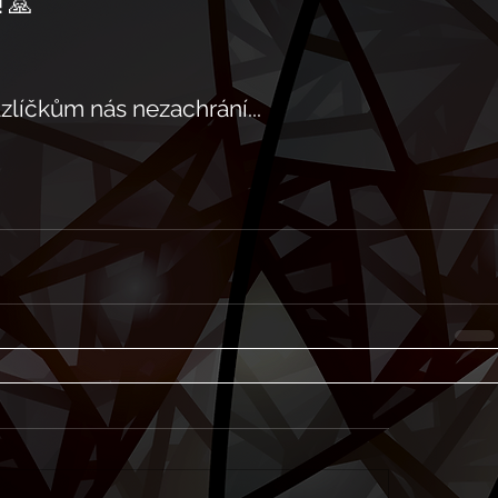
 🙏
líčkům nás nezachrání...