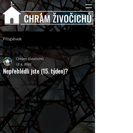
Příspěvek
Příběhy
Chrám živočichů
Příběhy
17. 4. 2022
Nepřehlédli jste (15. týden)?
Rozhovory
Kulturní pohledy
Mučící nástroje
Mučící lidé