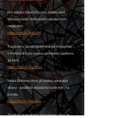
Pro ostatní živočichy jsou svátky jako 
Vánoce nebo Velikonoce skutečným 
neštěstím.
https://bit.ly/3vliJuM
Tragédie v ukrajinském městě Hostomel - 
v hřebčíně bylo ruskou armádou upáleno 
32 koní.
https://bit.ly/3rvOFeJ
Velká Británie chce jít cestou zdravější 
stravy - pozitivní dopad to bude mít i na 
zvířata.
https://bit.ly/36ka6Ie
Tři druhy kamarádů a inspirace, proč je 