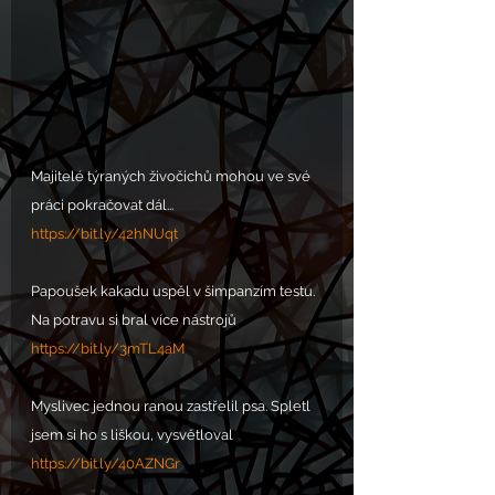
Majitelé týraných živočichů mohou ve své 
práci pokračovat dál...
https://bit.ly/42hNUqt
Papoušek kakadu uspěl v šimpanzím testu. 
Na potravu si bral více nástrojů 
https://bit.ly/3mTL4aM
Myslivec jednou ranou zastřelil psa. Spletl 
jsem si ho s liškou, vysvětloval
https://bit.ly/40AZNGr