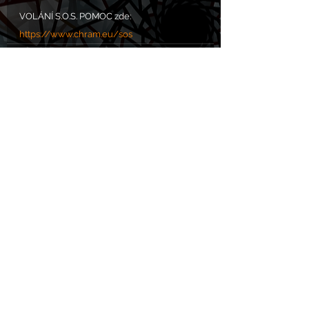
VOLÁNÍ S.O.S. POMOC zde: 
https://www.chram.eu/sos
Komentáře
Napsat komentář...