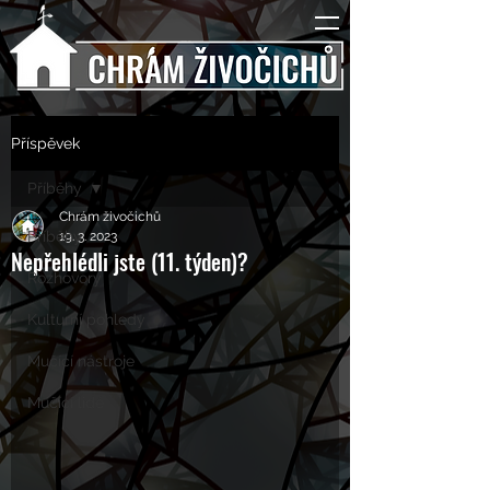
Příspěvek
Příběhy
Chrám živočichů
Příběhy
19. 3. 2023
Nepřehlédli jste (11. týden)?
Rozhovory
Kulturní pohledy
Mučící nástroje
Mučící lidé