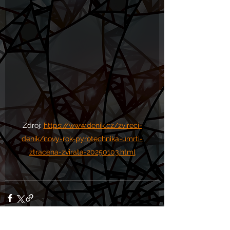
Zdroj: 
https://www.denik.cz/zvireci-
denik/novy-rok-pyrotechnika-umrti-
ztracena-zvirata-20250103.html