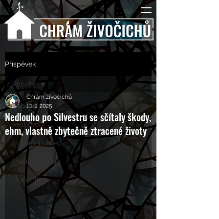
Příspěvek
Příběhy
Chrám živočichů
Příběhy
10. 1. 2025
Nedlouho po Silvestru se sčítaly škody,
Rozhovory
ehm, vlastně zbytečně ztracené životy
Kulturní pohledy
Mučící nástroje
Mučící lidé