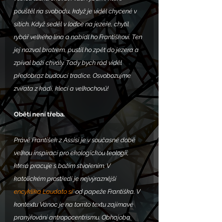
pouštěl na svobodu, když je viděl chycené v 
sítích. Když seděl v loďce na jezeře, chytil 
rybář velkého lína a nabídl ho Františkovi. Ten 
jej nazval bratrem, pustil ho zpět do jezera a 
zpíval boží chvály. Tady bych rád viděl 
předobraz budoucí tradice. Osvobozujme 
zvířata z kádí, klecí a velkochovů!
Obětí není třeba.
Právě František z Assisi je v současné době 
velkou inspirací pro ekologickou teologii, 
která pracuje s božím stvořením. V 
katolickém prostředí je nejvýraznější 
encyklika Laudato si’
 od papeže Františka. V 
kontextu Vánoc je na tomto textu zajímavé 
pranýřování antropocentrismu. Obhajoba 