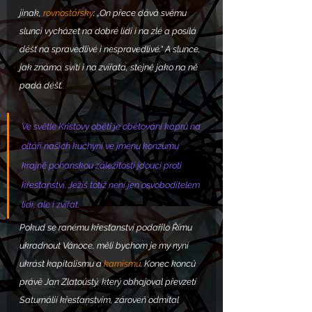
jinak, 
rovnostářsky
: „On přece dává svému 
slunci vycházet na dobré lidi i na zlé a posílá 
déšť na spravedlivé i nespravedlivé.“ A slunce, 
jak známo, svítí i na zvířata, stejně jako na ně 
padá déšť.
Ve světle Kristovy oběti je obětování kaprů na 
oltáři našich kuchyní ve jménu konzumu 
krajně pohanskou záležitostí jdoucí proti 
křesťanství. Ježíš totiž není jen osvoboditelem 
lidí, ale i zvířat.
Pokud se ranému křesťanství podařilo Římu 
ukradnout Vánoce, měli bychom je my nyní 
ukrást kapitalismu a 
karnismu
. Konec konců 
právě Jan Zlatoústý, který obhajoval převzetí 
Saturnálií křesťanstvím, zároveň odmítal 