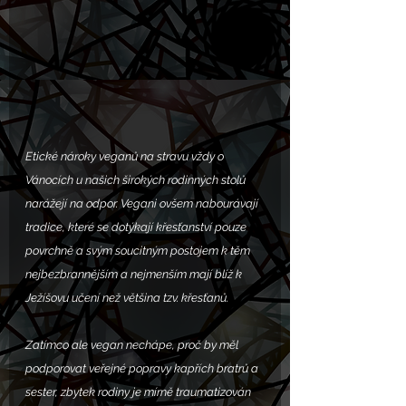
Etické nároky veganů na stravu vždy o 
Vánocích u našich širokých rodinných stolů 
narážejí na odpor. Vegani ovšem nabourávají 
tradice, které se dotýkají křesťanství pouze 
povrchně a svým soucitným postojem k těm 
nejbezbrannějším a nejmenším mají blíž k 
Ježíšovu učení než většina tzv. křesťanů.
Zatímco ale vegan nechápe, proč by měl 
podporovat veřejné popravy kapřích bratrů a 
sester, zbytek rodiny je mírně traumatizován 