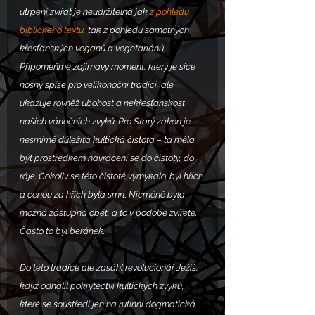
utrpení zvířat je neudržitelná jak 
z pohledu 
biblického textu
, tak z pohledu samotných 
křesťanských veganů a vegetariánů. 
Připomeňme zajímavý moment, který je sice 
nosný spíše pro velikonoční tradici, ale 
ukazuje rovněž ubohost a nekřesťanskost 
našich vánočních zvyků. Pro Starý zákon je 
nesmírně důležitá kultická čistota – ta měla 
být prostředkem navrácení se do čistoty, do 
ráje. Cokoliv se této čistotě vymykalo, byl hřích 
a cenou za hřích byla smrt. Nicméně byla 
možná zástupná oběť, a to v podobě zvířete. 
Často to byl beránek.
Do této tradice ale zasáhl revolucionář Ježíš, 
když odhalil pokrytectví kultických zvyků, 
které se soustředí jen na rutinní dogmatická 