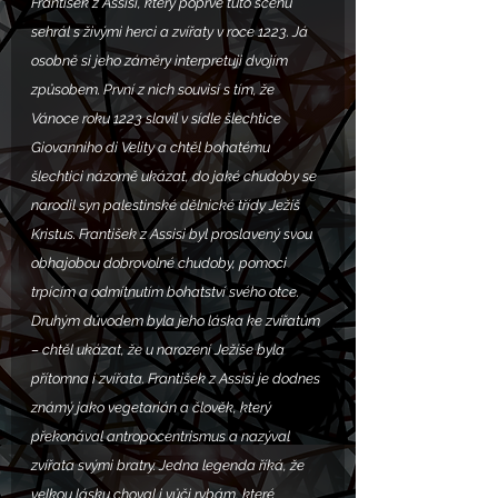
František z Assisi, který poprvé tuto scénu 
sehrál s živými herci a zvířaty v roce 1223. Já 
osobně si jeho záměry interpretuji dvojím 
způsobem. První z nich souvisí s tím, že 
Vánoce roku 1223 slavil v sídle šlechtice 
Giovanniho di Velity a chtěl bohatému 
šlechtici názorně ukázat, do jaké chudoby se 
narodil syn palestinské dělnické třídy Ježíš 
Kristus. František z Assisi byl proslavený svou 
obhajobou dobrovolné chudoby, pomoci 
trpícím a odmítnutím bohatství svého otce. 
Druhým důvodem byla jeho láska ke zvířatům 
– chtěl ukázat, že u narození Ježíše byla 
přítomna i zvířata. František z Assisi je dodnes 
známý jako vegetarián a člověk, který 
překonával antropocentrismus a nazýval 
zvířata svými bratry. Jedna legenda říká, že 
velkou lásku choval i vůči rybám, které 