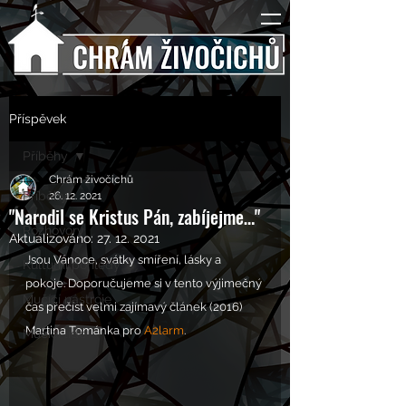
Příspěvek
Příběhy
Chrám živočichů
Příběhy
26. 12. 2021
"Narodil se Kristus Pán, zabíjejme…"
Rozhovory
Aktualizováno:
27. 12. 2021
Jsou Vánoce, svátky smíření, lásky a 
Kulturní pohledy
pokoje. Doporučujeme si v tento výjimečný 
Mučící nástroje
čas přečíst velmi zajímavý článek (2016) 
Martina Tománka pro 
A2larm
.
Mučící lidé