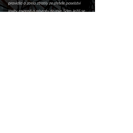
pravidla a zcela ztratily ze zřetele poselství 
lásky, rovnosti a návratu do ráje. Sám Ježíš se 
pak stává definitivní a poslední obětí, a otvírá 
nám tak cestu zpět do čistoty, do božího 
království. Proto křesťané nekonají zvířecí 
oběti a proto je Ježíš nazýván „beránkem 
božím“. Ale toto vykoupení, neplatí jen pro 
člověka, ale 
pro veškeré tvorstvo
 na Zemi. 
Výsledkem této oběti je spása, srozumitelněji 
řečeno: osvobození. Pokud dnes křesťané 
neuvažují o osvobozování zvířat, nepochopili 
jeden z pilířů své víry. Ve světle Kristovy oběti 
je obětování kaprů na oltáři našich kuchyní ve 
jménu konzumu krajně pohanskou záležitostí 
jdoucí proti křesťanství. Žádných obětí není 
třeba. Ježíš totiž není jen osvoboditelem lidí, 
ale i zvířat.