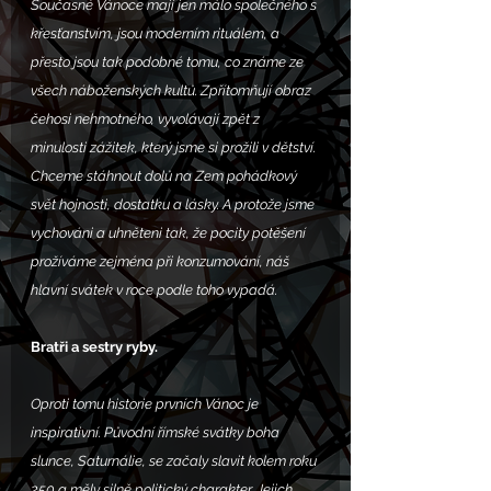
Současné Vánoce mají jen málo společného s 
křesťanstvím, jsou moderním rituálem, a 
přesto jsou tak podobné tomu, co známe ze 
všech náboženských kultů. Zpřítomňují obraz 
čehosi nehmotného, vyvolávají zpět z 
minulosti zážitek, který jsme si prožili v dětství. 
Chceme stáhnout dolů na Zem pohádkový 
svět hojnosti, dostatku a lásky. A protože jsme 
vychováni a uhněteni tak, že pocity potěšení 
prožíváme zejména při konzumování, náš 
hlavní svátek v roce podle toho vypadá.
Bratři a sestry ryby.
Oproti tomu historie prvních Vánoc je 
inspirativní. Původní římské svátky boha 
slunce, Saturnálie, se začaly slavit kolem roku 
250 a měly silně politický charakter. Jejich 