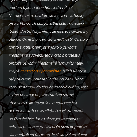
krédem bylo: „Jeden Bůh, jedna Říše.“ 
Nicméně už ve čtvrtém století Jan Zlatoústý 
píše o Vánocích coby svátku oslav narození 
Krista: „Nebo, když říkají, že jsou to narozeniny 
Slunce, On je Sluncem spravedlnosti.“ Často o 
tomto svátku přemýšlím jako o původní 
křesťanské subverzi, tedy jako o protestu, 
protože původní křesťanské komunity měly 
krajně 
rovnostářský charakter
. Jejich Vánoce 
byly oslavami narození boha na Zem, boha, 
který se narodil do těla chudého člověka, jenž 
vzdoroval impériu, vždy stál na straně 
chudých a utlačovaných a nakonec byl 
popraven státní a klerikální mocí. Na rozdíl 
od Římské říše, která skrze jedinečnost a 
nebeskost slunce potvrzovala svou imperiální 
sílu a nárok na útlak, se Ježíš stavěl ke slunci 