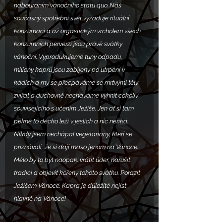
nabouráním vánočního statu quo. Náš 
současný spotřební svět vyžaduje rituální 
konzumaci a až orgastickým vrcholem všech 
konzumních perverzí jsou právě svátky 
vánoční. Vyprodukujeme tuny odpadu, 
miliony kaprů jsou zabíjeny po utrpení v 
kádích a my se přecpáváme se mrtvými těly 
zvířat a duchovně necháváme vyhnít cokoliv 
souvisejícího s učením Ježíše. Jen ať si tam 
pěkně to děcko leží v jeslích a nic neříká. 
Nikdy jsem nechápal vegetariány, kteří se 
přiznávali, že si dají maso jenom na Vánoce. 
Mělo by to být naopak: vrátit úder, narušit 
tradici a objevit kořeny tohoto svátku. Porazit 
Ježíšem Vánoce. Kapra je důležité nejíst 
hlavně na Vánoce!