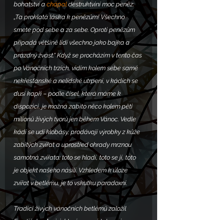
bohatství a 
chápal
 destruktviní moc peněz: 
„Ta proklatá láska k penězům! Všechno 
smete pod sebe a za sebe. Oproti penězům 
připadá většině lidí všechno jako bajka a 
prázdný žvást.“ Když se procházím v tento čas 
po Vánočních trzích, vidím kolem sebe samé 
nekřesťanské a nelidské utrpení, v kádích se 
dusí kapři – podle čísel, která máme k 
dispozici, je možná zabito něco kolem pěti 
milionů živých tvorů jen během Vánoc. Vedle 
kádí se udí klobásy, prodávají výrobky z kůže 
zabitých zvířat a uprostřed ohrady mrznou 
samotná zvířata: toto se hladí, toto se jí, toto 
je objekt našeho násilí. Vzhledem k úloze 
zvířat v betlému, je to vskutku paradoxní.
Tradici živých vánočních betlémů založil 