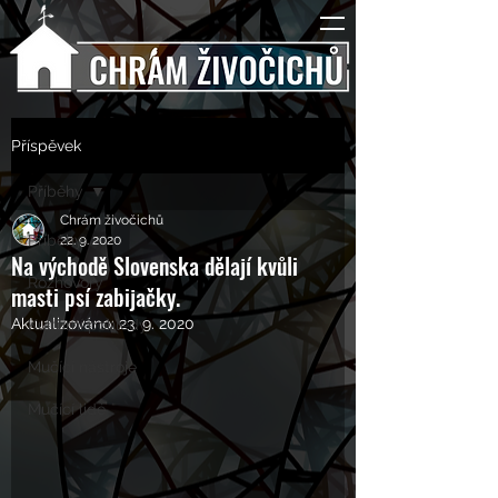
Příspěvek
Příběhy
Chrám živočichů
Příběhy
22. 9. 2020
Na východě Slovenska dělají kvůli
Rozhovory
masti psí zabijačky.
Aktualizováno:
23. 9. 2020
Kulturní pohledy
Mučící nástroje
Mučící lidé