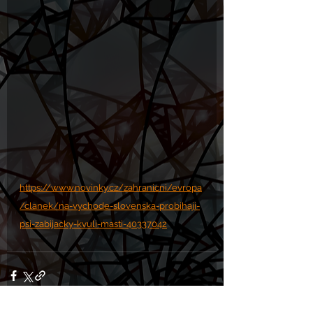
https://www.novinky.cz/zahranicni/evropa
/clanek/na-vychode-slovenska-probihaji-
psi-zabijacky-kvuli-masti-40337042