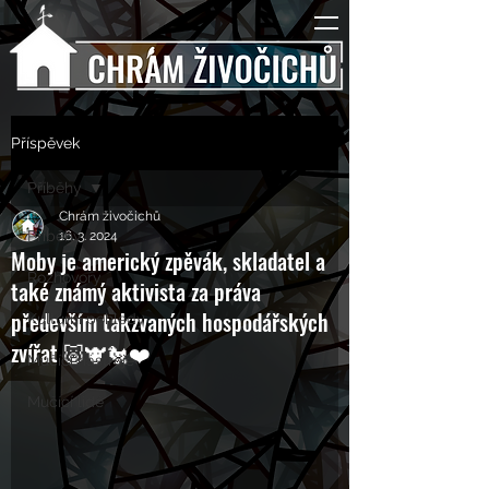
Příspěvek
Příběhy
Chrám živočichů
Příběhy
16. 3. 2024
Moby je americký zpěvák, skladatel a
Rozhovory
také známý aktivista za práva
především takzvaných hospodářských
Kulturní pohledy
zvířat 🐷🐮🐔❤️
Mučící nástroje
Mučící lidé