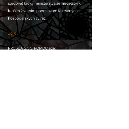
sledovat kroky ministerstva zemědělství k 
lepším životním podmínkám takzvaných 
hospodářských zvířat.
Zdroj
.
PROSBA S.O.S. POMOC zde: 
https://www.chram.eu/sos
Komentáře