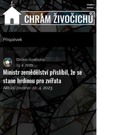
Příspěvek
Příběhy
Chrám živočichů
Příběhy
19. 4. 2023
Ministr zemědělství přislíbil, že se
Rozhovory
stane hrdinou pro zvířata
Aktualizováno:
22. 4. 2023
Kulturní pohledy
Mučící nástroje
Mučící lidé