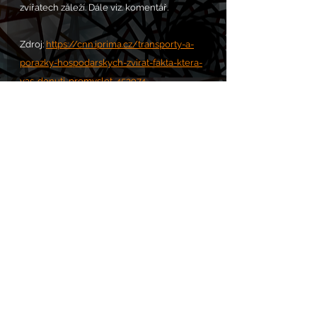
zvířatech záleží. Dále viz. komentář.
Zdroj: 
https://cnn.iprima.cz/transporty-a-
porazky-hospodarskych-zvirat-fakta-ktera-
vas-donuti-premyslet-453974
Komentáře
Napsat komentář...