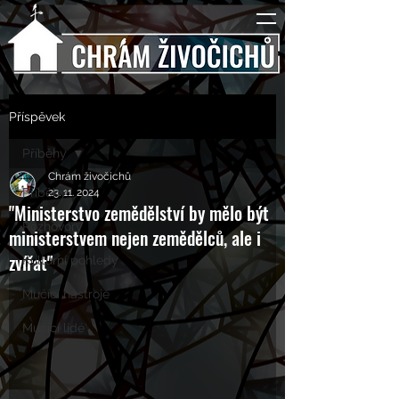
Příspěvek
Příběhy
Chrám živočichů
Příběhy
23. 11. 2024
"Ministerstvo zemědělství by mělo být
Rozhovory
ministerstvem nejen zemědělců, ale i
zvířat"
Kulturní pohledy
Mučící nástroje
Mučící lidé