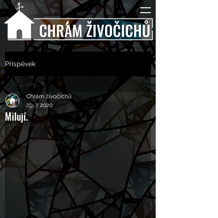
Příspěvek
Příběhy
Chrám živočichů
Příběhy
29. 7. 2020
Milují.
Rozhovory
Kulturní pohledy
Mučící nástroje
Mučící lidé