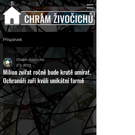
Příspěvek
Příběhy
Chrám živočichů
Příběhy
2. 5. 2023
Milion zvířat ročně bude krutě umírat.
Rozhovory
Ochranáři zuří kvůli unikátní farmě
Kulturní pohledy
Mučící nástroje
Mučící lidé