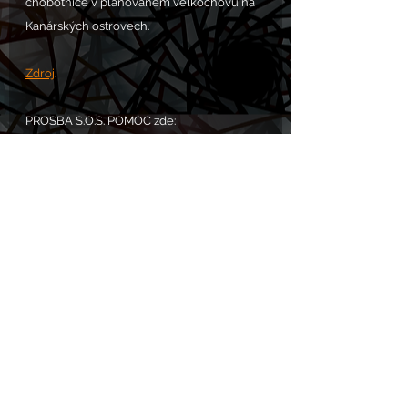
chobotnice v plánovaném velkochovu na 
Kanárských ostrovech.
Zdroj
. 
PROSBA S.O.S. POMOC zde: 
https://www.chram.eu/sos
Komentáře
Napsat komentář...