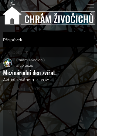
Příspěvek
Příběhy
Chrám živočichů
Příběhy
4. 10. 2020
Mezinárodní den zvířat.
Rozhovory
Aktualizováno:
1. 4. 2021
Kulturní pohledy
Mučící nástroje
Mučící lidé