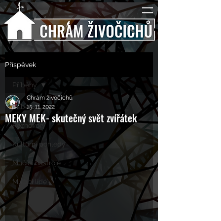
Příspěvek
Příběhy
Chrám živočichů
Příběhy
15. 11. 2022
MEKY MEK- skutečný svět zvířátek
Rozhovory
Kulturní pohledy
Mučící nástroje
Mučící lidé