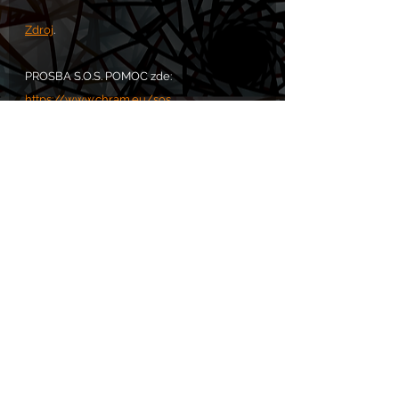
Zdroj
.
PROSBA S.O.S. POMOC zde: 
https://www.chram.eu/sos
Komentáře
Napsat komentář...