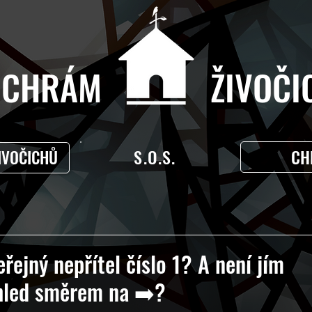
CHRÁM ŽIVOČIC
S.O.S.
CH
IVOČICHŮ
řejný nepřítel číslo 1? A není jím
ohled směrem na ➡️?