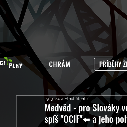
CHRÁM
PŘÍBĚHY Ž
29. 3. 2024
Minut čtení: 1
Medvěd - pro Slováky ve
spíš "OCIF"⬅️ a jeho p