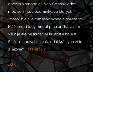
obezita a mnoho dalších. Co však vidět 
moc není, jsou podmínky, ve kterých 
"maso" žije a je transportováno a poraženo. 
Můžeme si tedy mnout plná bříška, za tím 
vším je ale neskutečná krutost a bolest. 
Stačí se podívat na náš seriál krátkých videí 
s názvem 
Kolik stojí...?
Zdroj
. 
PROSBA S.O.S. POMOC zde: 
https://www.chram.eu/sos