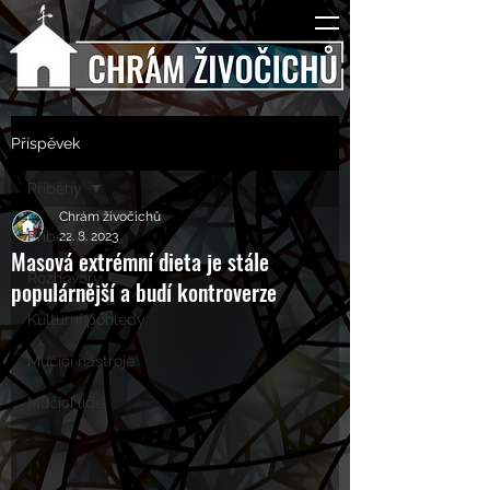
Příspěvek
Příběhy
Chrám živočichů
Příběhy
22. 8. 2023
Masová extrémní dieta je stále
Rozhovory
populárnější a budí kontroverze
Kulturní pohledy
Mučící nástroje
Mučící lidé