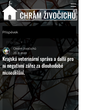
Příspěvek
Příběhy
Chrám živočichů
Příběhy
26. 8. 2022
Krajská veterinární správa a další pro
Rozhovory
ni negativní zářez za dlouhodobé
nicnedělání.
Kulturní pohledy
Mučící nástroje
Mučící lidé