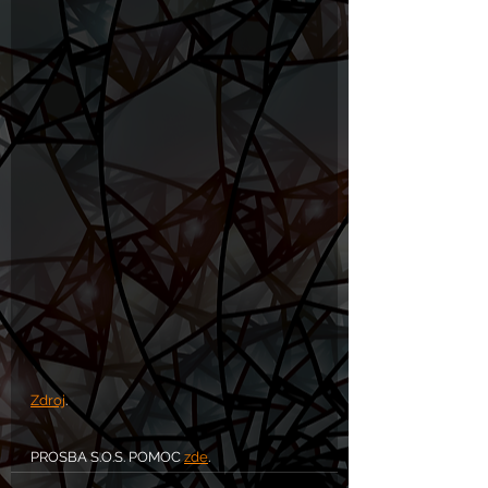
Zdroj
.
PROSBA S.O.S. POMOC 
zde
.