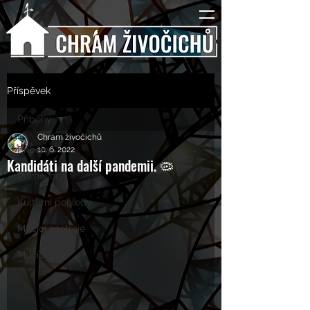
Příspěvek
Příběhy
Chrám živočichů
Příběhy
10. 6. 2022
Kandidáti na další pandemii. 🦠
Rozhovory
Kulturní pohledy
Mučící nástroje
Mučící lidé