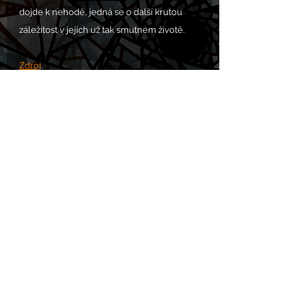
dojde k nehodě, jedná se o další krutou 
záležitost v jejich už tak smutném životě.
Zdroj
. 
Komentáře
Napsat komentář...