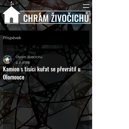
Příspěvek
Příběhy
Chrám živočichů
Příběhy
9. 2. 2024
Kamion s tisíci kuřat se převrátil u
Rozhovory
Olomouce
Kulturní pohledy
Mučící nástroje
Mučící lidé