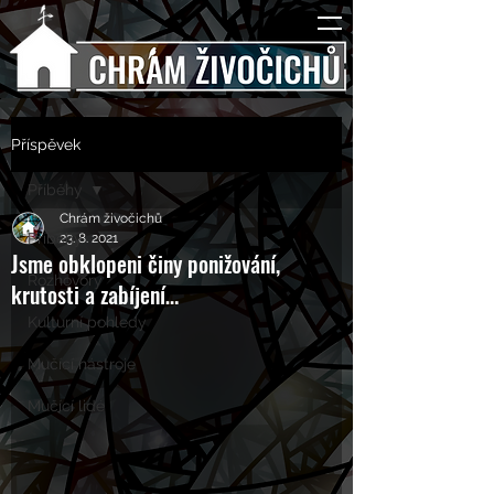
Příspěvek
Příběhy
Chrám živočichů
Příběhy
23. 8. 2021
Jsme obklopeni činy ponižování,
Rozhovory
krutosti a zabíjení…
Kulturní pohledy
Mučící nástroje
Mučící lidé