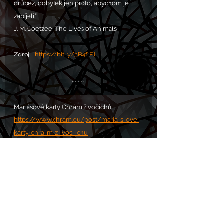
drůbež, dobytek jen proto, abychom je 
zabíjeli.”
J. M. Coetzee, The Lives of Animals
Zdroj - 
https://bit.ly/3B4flFJ
Mariášové karty Chrám živočichů.
https://www.chram.eu/post/maria-s-ove-
karty-chra-m-z-ivoc-ichu
VOLÁNÍ S.O.S. POMOC zde: 
https://www.chram.eu/sos