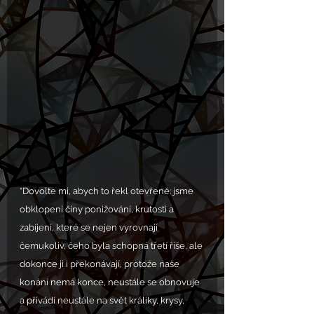
“Dovolte mi, abych to řekl otevřeně: jsme 
obklopeni činy ponižování, krutosti a 
zabíjení, které se nejen vyrovnají 
čemukoliv, čeho byla schopná třetí říše, ale 
dokonce ji i překonávají, protože naše 
konání nemá konce, neustále se obnovuje 
a přivádí neustále na svět králíky, krysy, 