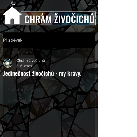
Příspěvek
Příběhy
Chrám živočichů
Příběhy
6. 6. 2020
Jedinečnost živočichů - my krávy.
Rozhovory
Kulturní pohledy
Mučící nástroje
Mučící lidé