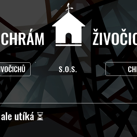
CHRÁM ŽIVOČIC
S.O.S.
CH
IVOČICHŮ
 ale utíká ⏳