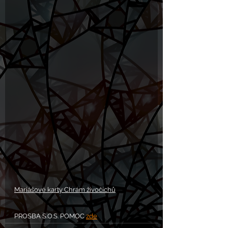
Mariášové karty Chrám živočichů
PROSBA S.O.S. POMOC 
zde