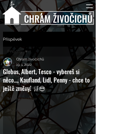
Příspěvek
Příběhy
Chrám živočichů
Příběhy
19. 1. 2022
Globus, Albert, Tesco - vybereš si
Rozhovory
něco..., Kaufland, Lidl, Penny - chce to
ještě změny! 🛒😎
Kulturní pohledy
Mučící nástroje
Mučící lidé