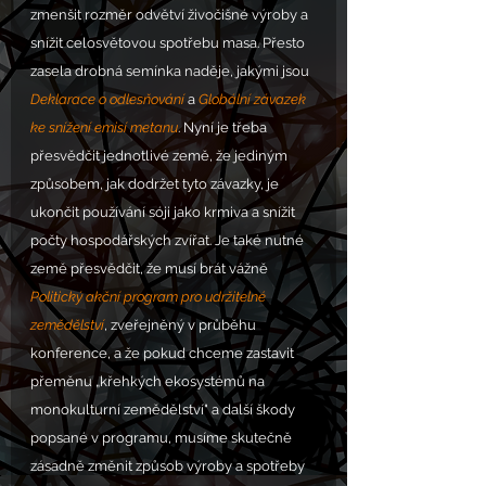
zmenšit rozměr odvětví živočišné výroby a 
snížit celosvětovou spotřebu masa. Přesto 
zasela drobná semínka naděje, jakými jsou 
Deklarace o odlesňování
a
Globální závazek 
ke snížení emisí metanu
. Nyní je třeba 
přesvědčit jednotlivé země, že jediným 
způsobem, jak dodržet tyto závazky, je 
ukončit používání sóji jako krmiva a snížit 
počty hospodářských zvířat. Je také nutné 
země přesvědčit, že musí brát vážně
Politický akční program pro udržitelné 
zemědělství
, zveřejněný v průběhu 
konference, a že pokud chceme zastavit 
přeměnu „křehkých ekosystémů na 
monokulturní zemědělství" a další škody 
popsané v programu, musíme skutečně 
zásadně změnit způsob výroby a spotřeby 