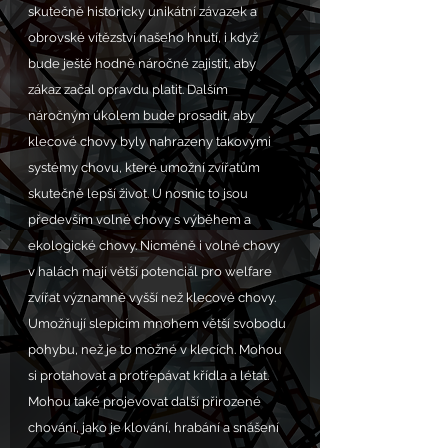
skutečně historicky unikátní závazek a 
obrovské vítězství našeho hnutí, i když 
bude ještě hodně náročné zajistit, aby 
zákaz začal opravdu platit. Dalším 
náročným úkolem bude prosadit, aby 
klecové chovy byly nahrazeny takovými 
systémy chovu, které umožní zvířatům 
skutečně lepší život. U nosnic to jsou 
především volné chovy s výběhem a 
ekologické chovy. Nicméně i volné chovy 
v halách mají větší potenciál pro welfare 
zvířat významně vyšší než klecové chovy. 
Umožňují slepicím mnohem větší svobodu 
pohybu, než je to možné v klecích. Mohou 
si protahovat a protřepávat křídla a létat. 
Mohou také projevovat další přirozené 
chování, jako je klování, hrabání a snášení 