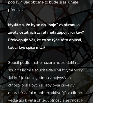
potravin. Jak obtížné to bude si asi umíte 
představit.
Myslíte si, že by se do “boje” za přírodu a 
životy ostatních zvířat měla zapojit i církev? 
Překvapuje Vás, že co se týče této oblasti, 
tak církve spíše mlčí?
Soucit podle mého názoru nelze dělit na 
soucit s lidmi a soucit s dalšími živými tvory. 
Jelikož je soucit jednou z nejvyšších 
ctností, přála bych si, aby byla církev v 
ochraně zvířat mnohem aktivnější a cíleně 
vedla lidi k větší ohleduplnosti a šetrnosti k 
přírodě a všemu živému. 
Zákon na ochranu zvířat proti týrání 