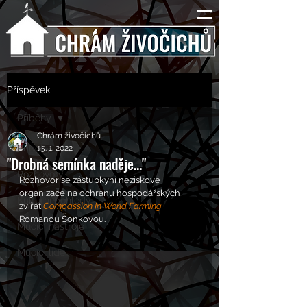
Příspěvek
Příběhy
Chrám živočichů
Příběhy
15. 1. 2022
"Drobná semínka naděje..."
Rozhovory
Rozhovor se zástupkyní neziskové 
organizace na ochranu hospodářských 
Kulturní pohledy
zvířat 
Compassion In World Farming
Romanou Šonkovou.
Mučící nástroje
Mučící lidé