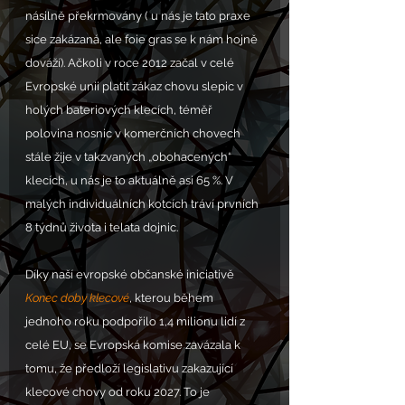
násilně překrmovány ( u nás je tato praxe 
sice zakázaná, ale foie gras se k nám hojně 
dováží). Ačkoli v roce 2012 začal v celé 
Evropské unii platit zákaz chovu slepic v 
holých bateriových klecích, téměř 
polovina nosnic v komerčních chovech 
stále žije v takzvaných „obohacených“ 
klecích, u nás je to aktuálně asi 65 %. V 
malých individuálních kotcích tráví prvních 
8 týdnů života i telata dojnic.
Díky naší evropské občanské iniciativě 
Konec doby klecové
, kterou během 
jednoho roku podpořilo 1,4 milionu lidí z 
celé EU, se Evropská komise zavázala k 
tomu, že předloží legislativu zakazující 
klecové chovy od roku 2027. To je 