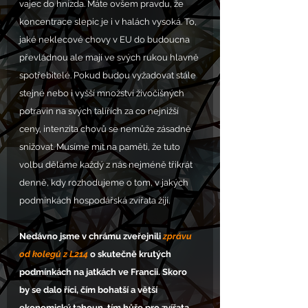
vajec do hnízda. Máte ovšem pravdu, že 
koncentrace slepic je i v halách vysoká. To, 
jaké neklecové chovy v EU do budoucna 
převládnou ale mají ve svých rukou hlavně 
spotřebitelé. Pokud budou vyžadovat stále 
stejné nebo i vyšší množství živočišných 
potravin na svých talířích za co nejnižší 
ceny, intenzita chovů se nemůže zásadně 
snižovat. Musíme mít na paměti, že tuto 
volbu děláme každý z nás nejméně třikrát 
denně, kdy rozhodujeme o tom, v jakých 
podmínkách hospodářská zvířata žijí.
Nedávno jsme v chrámu zveřejnili 
zprávu 
od kolegů z L214
 o skutečně krutých 
podmínkách na jatkách ve Francii. Skoro 
by se dalo říci, čím bohatší a větší 
ekonomický tahoun, tím hůře pro zvířata. 