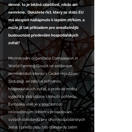
denně, to je běžná záležitost, nikdo ani 
nemrkne.. Dokážete říct, který ze států EU 
má alespoň našlápnuto k lepším zítřkům, a 
může jít tak příkladem pro snesitelnější 
budoucnost především hospodářských 
zvířat?
Mezinárodní organizace Compassion in 
World Farming (Soucit ve světovém 
zemědělství), kterou v České republice 
zastupuji, se zabývá ochranou 
hospodářských zvířat, a proto se mohu 
vyjádřit k Vaší otázce z tohoto pohledu. 
Evropská unie je v současnosti 
celosvětovým lídrem v prosazování 
vyšších standardů pro chov hospodářských 
zvířat. I přesto jsou tyto standardy zatím 