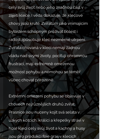
celý svůj život nebo jeho značnou část v 
zajetí klece. I věda dokazuje, že klecové 
chovy jsou kruté. Zvířatům jako vnímajícím 
bytostem schopným prožívat bolest i 
radost způsobuje klec nezměrné utrpení. 
Zvířata chovaná v kleci nemají žádnou 
vládu nad svými životy, pociťují ohromnou 
frustraci, mají extrémně omezenou 
možnost pohybu a nemohou se téměř 
vůbec chovat přirozeně.
Extrémní omezení pohybu se objevuje v 
chovech nejrůznějších druhů zvířat. 
Prasnice jsou nuceny kojit svá selata v 
úzkých kotcích, králíci a křepelky stráví v 
holé kleci celý svůj život a kachny a husy 
jsou pro produkci foie gras v klecích 