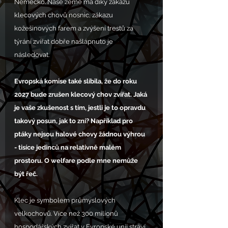
Německo. Naše země má díky zákazu 
klecových chovů nosnic, zákazu 
kožešinových farem a zvýšení trestů za 
týrání zvířat dobře našlápnuto je 
následovat.
Evropská komise také slíbila, že do roku 
2027 bude zrušen klecový chov zvířat. Jaká 
je vaše zkušenost s tím, jestli je to opravdu 
takový posun, jak to zní? Například pro 
ptáky nejsou halové chovy žádnou výhrou 
- tisíce jedinců na relativně malém 
prostoru. O welfare podle mne nemůže 
být řeč. 
Klec je symbolem průmyslových 
velkochovů. Více než 300 milionů 
hospodářských zvířat v Evropské unii stráví 