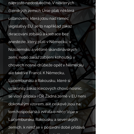
naprosto nedostatečné. V některých 
členských zemích Unie platí některá 
ustanovení, která jdou nad rámec 
legislativy EU. Je to například zákaz 
zkracování zobáků a kastrace bez 
anestezie, který platí v Německu, v 
Nizozemsku a většině skandinávských 
zemí, nebo zákaz zabíjení kohoutků v 
chovech nosné drůbeže opět v Německu 
ale také ve Francii. K Německu, 
Lucembursku a Rakousku, které si 
uzákonily zákaz klecových chovů nosnic, 
se vloni přidala i ČR. Žádná země v EU není 
dokonalým vzorem, ale celkově jsou na 
tom hospodářská zvířata o něco lépe v 
Lucembursku, Rakousku a severských 
zemích, k nimž se v poslední době přidává 