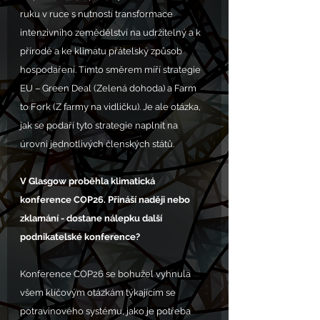
ruku v ruce s nutností transformace 
intenzivního zemědělství na udržitelný a k 
přírodě a ke klimatu přátelský způsob 
hospodaření. Tímto směrem míří strategie 
EU – Green Deal (Zelená dohoda) a Farm 
to Fork (Z farmy na vidličku). Je ale otázka, 
jak se podaří tyto strategie naplnit na 
úrovni jednotlivých členských států. 
V Glasgow proběhla klimatická 
konference COP26. Přináší naději nebo 
zklamání - dostane nálepku další 
podnikatelské konference?
Konference COP26 se bohužel vyhnula 
všem klíčovým otázkám týkajícím se 
potravinového systému, jako je potřeba 