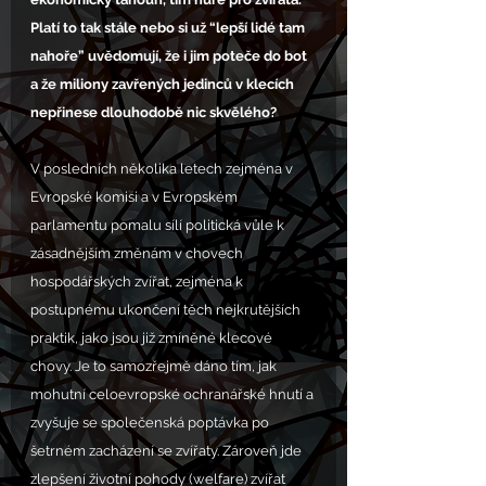
Platí to tak stále nebo si už “lepší lidé tam 
nahoře” uvědomují, že i jim poteče do bot 
a že miliony zavřených jedinců v klecích 
nepřinese dlouhodobě nic skvělého?
V posledních několika letech zejména v 
Evropské komisi a v Evropském 
parlamentu pomalu sílí politická vůle k 
zásadnějším změnám v chovech 
hospodářských zvířat, zejména k 
postupnému ukončení těch nejkrutějších 
praktik, jako jsou již zmíněné klecové 
chovy. Je to samozřejmě dáno tím, jak 
mohutní celoevropské ochranářské hnutí a 
zvyšuje se společenská poptávka po 
šetrném zacházení se zvířaty. Zároveň jde 
zlepšení životní pohody (welfare) zvířat 