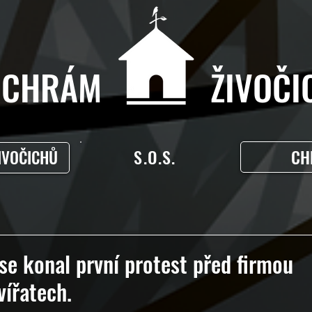
CHRÁM ŽIVOČIC
S.O.S.
CH
IVOČICHŮ
se konal první protest před firmou
vířatech.