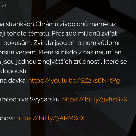
ít. 
 na stránkách Chrámu živočichů máme už 
ají tohoto tématu. Přes 100 milionů zvířat 
li pokusům. Zvířata jsou při plném vědomí 
rším věcem, které si nikdo z nás neumí ani 
 jsou jednou z největších zrůdností, které se 
 dopouští.
á dávka: 
https://youtu.be/SZ2ks6N4tPg
ířatech ve Švýcarsku: 
https://bit.ly/3vhaG2X
hovi: 
https://bit.ly/3ARMXcX