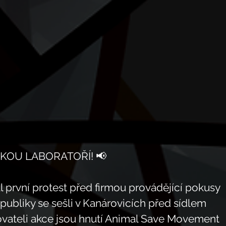
SKOU LABORATOŘÍ! 📢
 první protest před firmou provádějící pokusy 
republiky se sešli v Kanárovicích před sídlem 
vateli akce jsou hnutí Animal Save Movement 