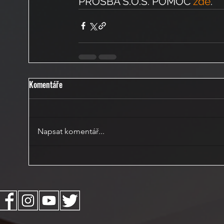
PROSBA S.O.S. POMOC 
zde
.
Komentáře
Napsat komentář...