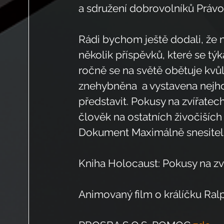
a sdružení dobrovolníků Právo ž
Rádi bychom ještě dodali, že
několik příspěvků, které se týk
ročně se na světě obětuje kvů
znehybněna  a vystavena nejho
představit. Pokusy na zvířatech
člověk na ostatních živočiších
Dokument Maximálně snesiteln
Kniha Holocaust: Pokusy na zv
Animovaný film o králíčku Ralp