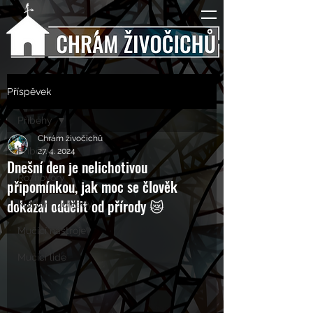
Příspěvek
Příběhy
Chrám živočichů
Příběhy
27. 4. 2024
Dnešní den je nelichotivou
Rozhovory
připomínkou, jak moc se člověk
dokázal oddělit od přírody 😿
Kulturní pohledy
Mučící nástroje
Mučící lidé