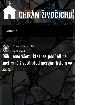
Příspěvek
Příběhy
Chrám živočichů
Příběhy
17. 9. 2024
Děkujeme všem, kteří se podíleli na
Rozhovory
záchraně životů před ničivým živlem ❤️
🙏🍀
Kulturní pohledy
Mučící nástroje
Mučící lidé