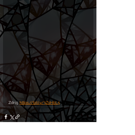
Zdroj: 
https://bit.ly/3ZsHbL5