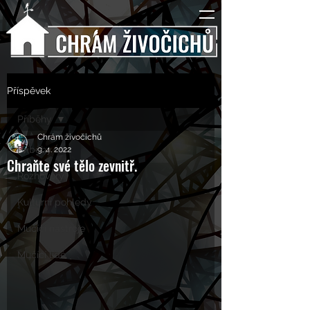
Příspěvek
Příběhy
Chrám živočichů
Příběhy
9. 4. 2022
Chraňte své tělo zevnitř.
Rozhovory
Kulturní pohledy
Mučící nástroje
Mučící lidé