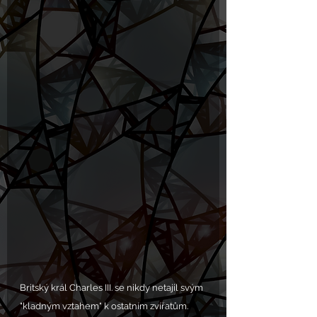
Britský král Charles III. se nikdy netajil svým 
"kladným vztahem" k ostatním zvířatům. 