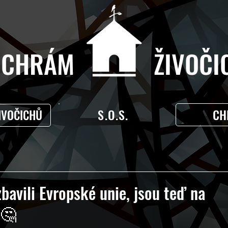
CHRÁM ŽIVOČIC
S.O.S.
CH
IVOČICHŮ
bavili Evropské unie, jsou teď na
 🤔