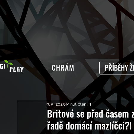
CHRÁM
PŘÍBĚHY Ž
3. 5. 2025
Minut čtení: 1
Britové se před časem z
řadě domácí mazlíčci?!