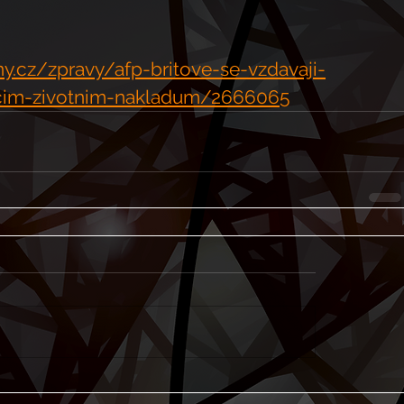
y.cz/zpravy/afp-britove-se-vzdavaji-
ucim-zivotnim-nakladum/2666065