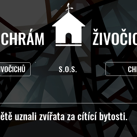
CHRÁM ŽIVOČIC
S.O.S.
CH
IVOČICHŮ
tě uznali zvířata za cítící bytosti.