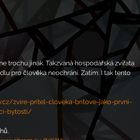
e trochu jinak. Takzvaná hospodářská zvířata 
ídlu pro člověka neochrání. Zatím. I tak tento 
y.cz/zvire-pritel-cloveka-britove-jako-prvni-
ci-bytosti/
hů.