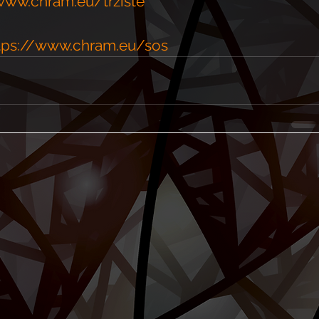
www.chram.eu/tržiště
tps://www.chram.eu/sos