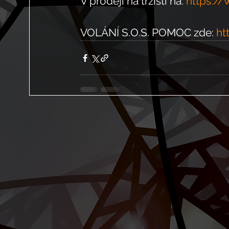
V prodeji na tržišti na: 
https://
VOLÁNÍ S.O.S. POMOC zde: 
ht