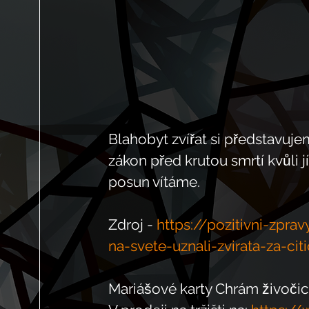
Blahobyt zvířat si představujem
zákon před krutou smrtí kvůli j
posun vítáme. 
Zdroj - 
https://pozitivni-zprav
na-svete-uznali-zvirata-za-citi
Mariášové karty Chrám živočic