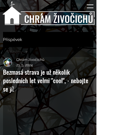
Příspěvek
Příběhy
Chrám živočichů
Příběhy
23. 5. 2024
Bezmasá strava je už několik
Rozhovory
posledních let velmi "cool", - nebojte
se jí!
Kulturní pohledy
Mučící nástroje
Mučící lidé