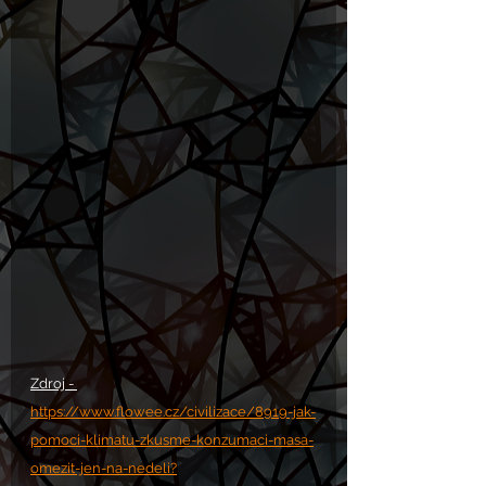
Zdroj - 
https://www.flowee.cz/civilizace/8919-jak-
pomoci-klimatu-zkusme-konzumaci-masa-
omezit-jen-na-nedeli?