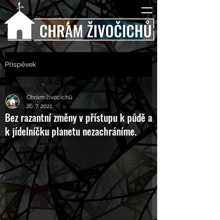
Příspěvek
Příběhy
Chrám živočichů
Příběhy
26. 7. 2021
Bez razantní změny v přístupu k půdě a
Rozhovory
k jídelníčku planetu nezachráníme.
Kulturní pohledy
Mučící nástroje
Mučící lidé