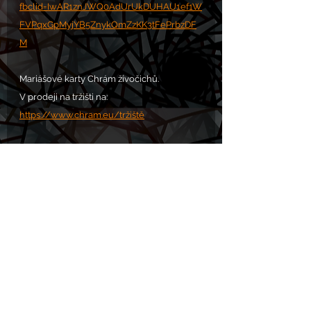
fbclid=IwAR1znJWQ0AdUrUkDUHAU1ef1W
FVPqxGpMyjYB5ZnykQmZzKK3tFePrbzDF
M
Mariášové karty Chrám živočichů.
V prodeji na tržišti na: 
https://www.chram.eu/tržiště
VOLÁNÍ S.O.S. POMOC zde: 
https://www.chram.eu/sos
Komentáře