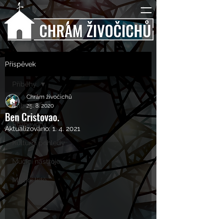
Příspěvek
Příběhy
Chrám živočichů
Příběhy
25. 8. 2020
Ben Cristovao.
Rozhovory
Aktualizováno:
1. 4. 2021
Kulturní pohledy
Mučící nástroje
Mučící lidé