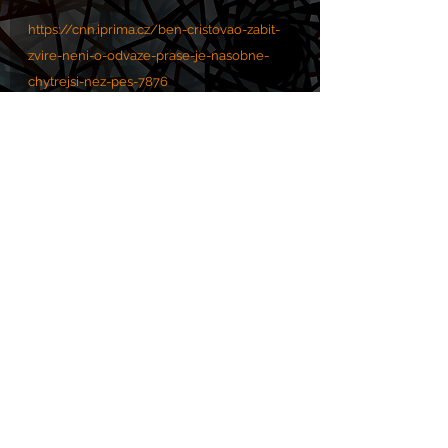
https://cnn.iprima.cz/ben-cristovao-zabit-
zvire-neni-o-odvaze-prase-je-nasobne-
chytrejsi-nez-pes-7876
Komentáře
Napsat komentář...