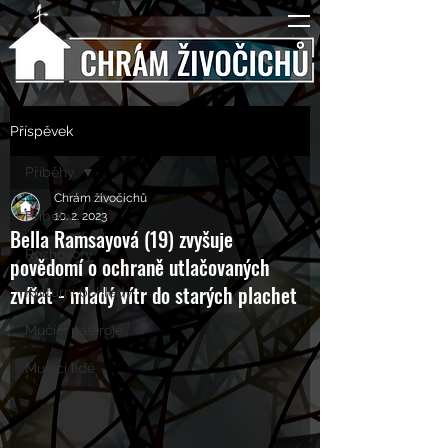
Příspěvek
Příběhy
Chrám živočichů
Příběhy
10. 2. 2023
Bella Ramsayová (19) zvyšuje
Rozhovory
povědomí o ochraně utlačovaných
zvířat - mladý vítr do starých plachet
Kulturní pohledy
Mučící nástroje
Mučící lidé