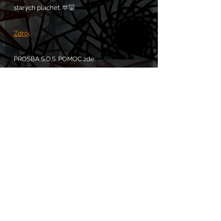
starých plachet. 🫶🐷
Zdroj
.
PROSBA S.O.S. POMOC zde: 
https://www.chram.eu/sos
Komentáře
Napsat komentář...