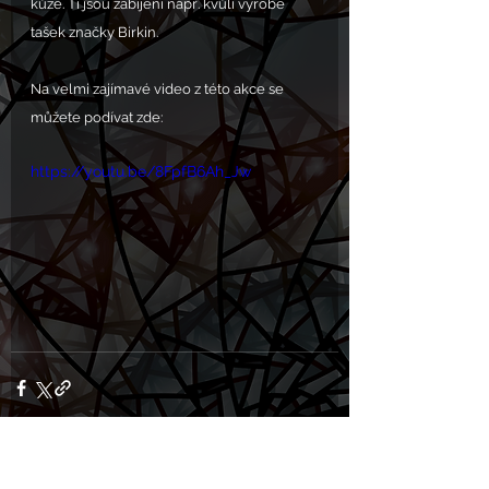
kůže. Ti jsou zabíjeni např. kvůli výrobě 
tašek značky Birkin. 
Na velmi zajímavé video z této akce se 
můžete podívat zde:
https://youtu.be/8FpfB6Ah_Jw