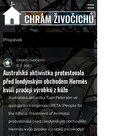
Příspěvek
Příběhy
Chrám živočichů
Příběhy
8. 8. 2023
Australská aktivistka protestovala
Rozhovory
před londýnským obchodem Hermès
kvůli prodeji výrobků z kůže
Kulturní pohledy
Australská aktivistka Tash Peterson ve 
Mučící nástroje
spolupráci s organizací PETA (People for 
Mučící lidé
the Ethical Treatment of Animals) 
protestovala před londýnským obchodem 
Hermès kvůli prodeji výrobků z krokodýlí 